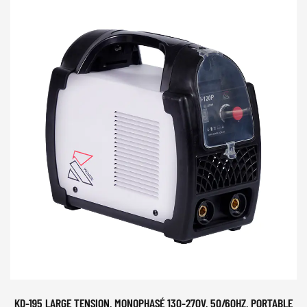
KD-195 LARGE TENSION, MONOPHASÉ 130-270V, 50/60HZ, PORTABLE