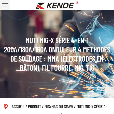
MUTI MIG-X SÉRIE 4-EN-1
200A/180A/160A ONDULEUR 4 MÉTHODES
DE SOUDAGE : MMA (ÉLECTRODES EN
BÂTON), FIL FOURRÉ, MIG, TIG
ACCUEIL
/
PRODUIT
/
MIG/MAG OU GMAW
/
MUTI MIG-X SÉRIE 4-