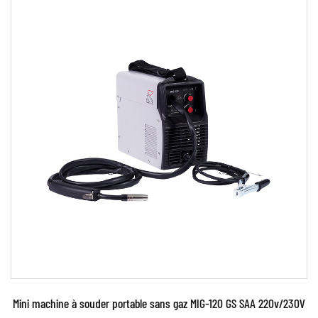
fait fondre le métal, créant ainsi une soudure.
Le soudage MIG pulsé implique l'utilisation d'un
courant à haute fréquence pour activer et
désactiver le fil-électrode pendant son alimentation
dans le pistolet de soudage. Cela permet au soudeur
de contrôler la chaleur et l'arc plus précisément, ce
qui peut améliorer la qualité de la soudure et réduire
la quantité de projections et de fumée produites
pendant le processus de soudage.
Les soudeurs MIG pulsés sont généralement utilisés
pour souder l'acier doux, l'acier inoxydable et
d'autres métaux non ferreux. Ils sont souvent
préférés aux autres types de soudeurs MIG en raison
Mini machine à souder portable sans gaz MIG-120 GS SAA 220v/230V
de leur capacité à produire des soudures de haute