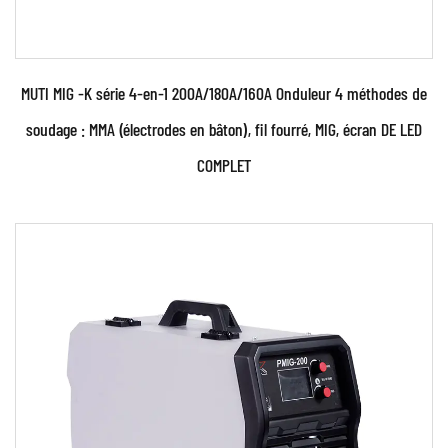
MUTI MIG -K série 4-en-1 200A/180A/160A Onduleur 4 méthodes de
soudage : MMA (électrodes en bâton), fil fourré, MIG, écran DE LED
COMPLET
Paramètres:
● La machine à souder est fabriquée à l'aide d'un
onduleur IGBT MCU (unité de commande à
microproces...
EN SAVOIR PLUS