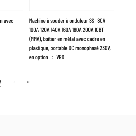
on avec
Machine à souder à onduleur SS- 80A
100A 120A 140A 160A 180A 200A IGBT
(MMA), boîtier en métal avec cadre en
Paramètres:
plastique, portable DC monophasé 230V,
en option ： VRD
●Source d'énergie de soudage
e
de conception spéciale avec
on IGBT
circuit et structure uniques
6
›
››
Avec brevet ch...
EN SAVOIR PLUS