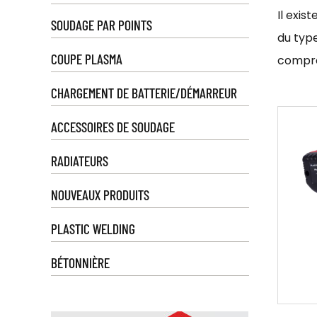
Il exis
SOUDAGE PAR POINTS
du typ
COUPE PLASMA
compre
Machin
CHARGEMENT DE BATTERIE/DÉMARREUR
l'élec
ACCESSOIRES DE SOUDAGE
soudeu
soudag
RADIATEURS
Torches
NOUVEAUX PRODUITS
nécess
torche
PLASTIC WELDING
Coupeu
BÉTONNIÈRE
électri
ensuite
connus 