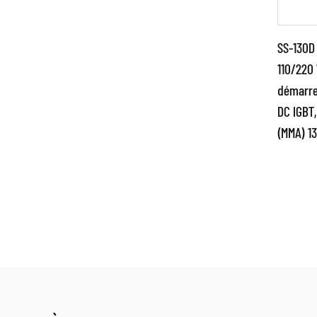
SS-130D
110/220 
démarrer
Par
DC IGBT
(MMA) 1
●Util
tech
d'on
et av
EN 