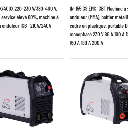
X/400X 220-230 V/380-400 V,
IN-155 GS EMC IGBT Machine à 
e service élevé 60%, machine à
onduleur (MMA), boîtier métal
à onduleur IGBT 210A/240A
cadre en plastique, portable 
amètres:
Paramètres:
monophasé 230 V 80 A 100 A 1
160 A 180 A 200 A
hnologie inverseur
●Source d'énergie de s
ante pour de meilleurs
de conception spéciale
s soudés qu'avec les unités
circuit et structure uniq
ntionnelle...
●Avec brevet c...
SAVOIR PLUS
EN SAVOIR PLUS