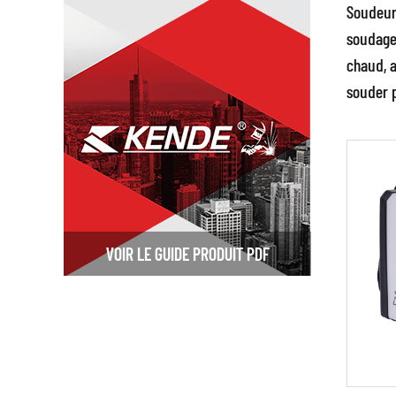
Soudeur
et dans
soudage 
Charge
chaud, a
batteri
souder 
raison 
Par
Prod
EN 
L’équip
métalli
VOIR LE GUIDE PRODUIT PDF
pistole
équipe
La pro
Concep
l'affin