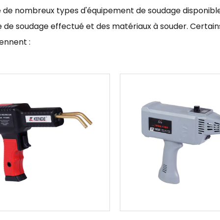
te de nombreux types d'équipement de soudage disponibles
e de soudage effectué et des matériaux à souder. Certa
nnent :
es à souder
: Une machine à souder est un appareil électr
tricité nécessaires au soudage. Il existe de nombreux ty
ses à la baguette, les soudeuses MIG et les soudeuses TI
e.
 de soudage : Une torche de soudage est un appareil porta
aires au soudage. Il existe de nombreux types de torches
s TIG et les torches MIG, chacune étant adaptée à différ
r de plasma d'inverseur
: Un découpeur plasma inverseur 
que haute tension pour ioniser un gaz, tel que l'air ou l'az
 utilisé pour couper le métal en le fondant ou en le vapo
pour leur vitesse, leur précision et leur efficacité, et son