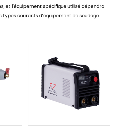
, et l'équipement spécifique utilisé dépendra
ins types courants d’équipement de soudage
ique utilisé pour générer la chaleur et
pes de machines à souder, notamment les
G, chacune étant adaptée à différents types de
tif utilisé pour diriger la chaleur et la flamme
 de soudage, notamment les torches à gaz, les
ents types de soudage.
est une machine qui utilise un courant
ote, créant ainsi un arc plasma. L’arc plasma est
risant. Les coupeurs plasma à onduleur sont
t souvent utilisés dans la fabrication de métaux