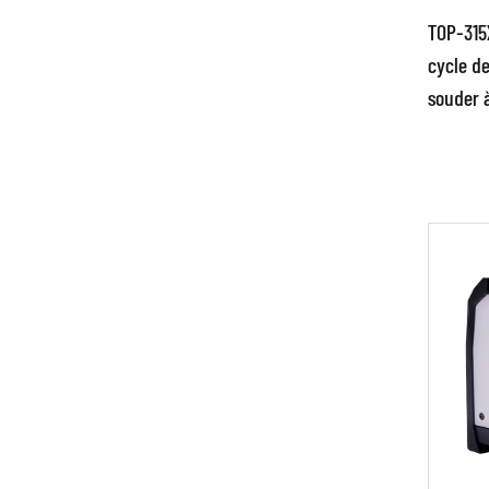
TOP-315
cycle d
souder 
Par
• Tec
innov
joint
conve
EN 