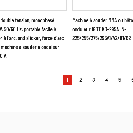
 double tension, monophasé
Machine à souder MMA ou bât
V, 50/60 Hz, portable facile à
onduleur IGBT KD-295A IN-
 à l'arc, anti sitcker, force d'arc
225/255/275/295A1/A2/B1/B2
amètres:
Paramètres:
, machine à souder à onduleur
30 A
isez une puissante
●Utilisez une puissante
nologie de contrôle
technologie de contrôl
duleur à commutation IGBT
d'onduleur à commutati
1
2
3
4
5
ancée ●Utilisez l...
et avancée ●Utilisez l...
SAVOIR PLUS
EN SAVOIR PLUS