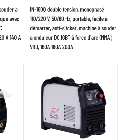
souder à
IN-160Q double tension, monophasé
lique avec
110/220 V, 50/60 Hz, portable, facile à
DC
démarrer, anti-sitcker, machine à souder
Paramètres:
20 A 140 A
à onduleur DC IGBT à force d'arc (MMA）
VRD, 160A 180A 200A
oudage
●Source d'énergie de soudage
 avec
de conception spéciale avec
ues
circuit et structure uniques ●
Avec brevet ...
EN SAVOIR PLUS