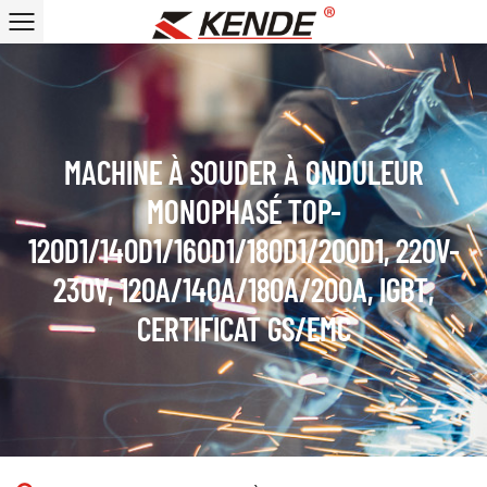
MACHINE À SOUDER À ONDULEUR
MONOPHASÉ TOP-
120D1/140D1/160D1/180D1/200D1, 220V-
230V, 120A/140A/180A/200A, IGBT,
CERTIFICAT GS/EMC