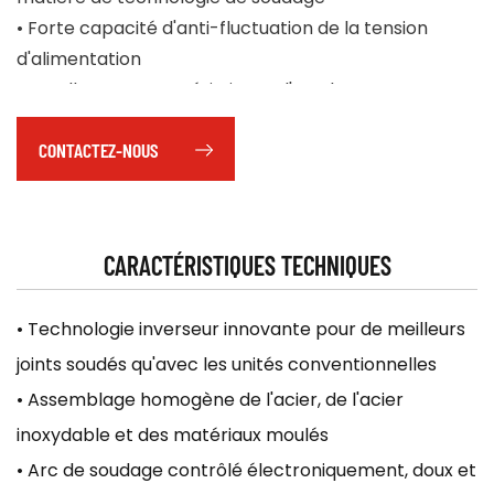
• Forte capacité d'anti-fluctuation de la tension
d'alimentation
• Excellentes caractéristiques d'arc, bonnes
performances de soudage et peu de projections.
CONTACTEZ-NOUS
• Avec accessoires complets :
Porte-électrode, pince de masse, câble de soudage,
brosse/marteau, masque de protection.
CARACTÉRISTIQUES TECHNIQUES
• Technologie inverseur innovante pour de meilleurs
joints soudés qu'avec les unités conventionnelles
• Assemblage homogène de l'acier, de l'acier
inoxydable et des matériaux moulés
• Arc de soudage contrôlé électroniquement, doux et