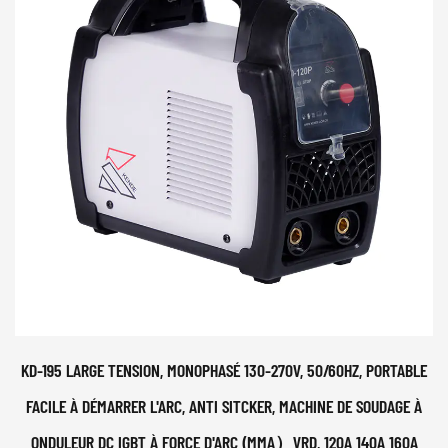
KD-195 LARGE TENSION, MONOPHASÉ 130-270V, 50/60HZ, PORTABLE
FACILE À DÉMARRER L'ARC, ANTI SITCKER, MACHINE DE SOUDAGE À
ONDULEUR DC IGBT À FORCE D'ARC (MMA）VRD, 120A 140A 160A