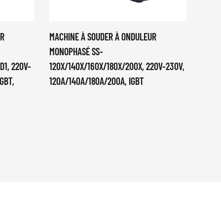
UR
MACHINE À SOUDER À ONDULEUR
CM-18
MONOPHASÉ SS-
SOUDE
D1, 220V-
120X/140X/160X/180X/200X, 220V-230V,
MULT
GBT,
120A/140A/180A/200A, IGBT
BOUCL
FIL