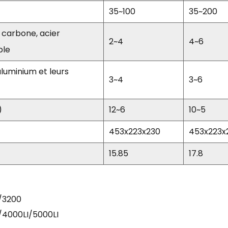
35~100
35~200
 carbone, acier
2~4
4~6
ble
aluminium et leurs
3~4
3~6
)
12~6
10~5
453x223x230
453x223x
15.85
17.8
/3200
/4000LI/5000LI