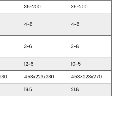
35~200
35~200
4~8
4~8
3~6
3~8
12~6
10~5
230
453x223x230
453×223x270
19.5
21.8