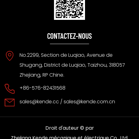
CONTACTEZ-NOUS
No.2299, Section de Luqiao, Avenue de
Shugang, District de Luqiao, Taizhou, 318057
Zhejiang, RP Chine.
+86-576-82431568
sales@kende.cc
/
sales@kende.com.cn
Droit d'auteur © par
Zhejiang Kende mécanique et électrique Co., Ltd.