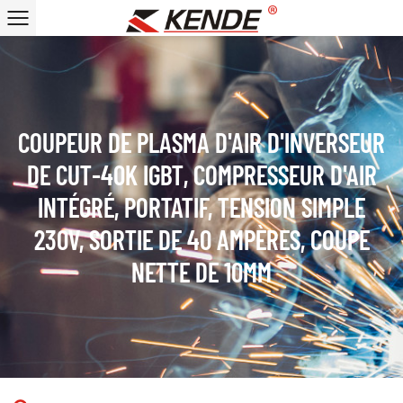
COUPEUR DE PLASMA D'AIR D'INVERSEUR
DE CUT-40K IGBT, COMPRESSEUR D'AIR
INTÉGRÉ, PORTATIF, TENSION SIMPLE
230V, SORTIE DE 40 AMPÈRES, COUPE
NETTE DE 10MM