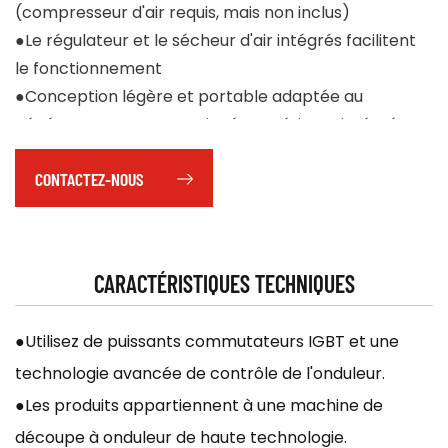
(compresseur d'air requis, mais non inclus)
●Le régulateur et le sécheur d'air intégrés facilitent
le fonctionnement
●Conception légère et portable adaptée au
générateur avec une poignée supérieure intégrée
pour un déplacement facile d'un chantier à l'autre
CONTACTEZ-NOUS
●Le boîtier robuste entièrement métallique peut
gérer les tâches quotidiennes difficiles
CARACTÉRISTIQUES TECHNIQUES
●Utilisez de puissants commutateurs IGBT et une
technologie avancée de contrôle de l'onduleur.
●Les produits appartiennent à une machine de
découpe à onduleur de haute technologie.